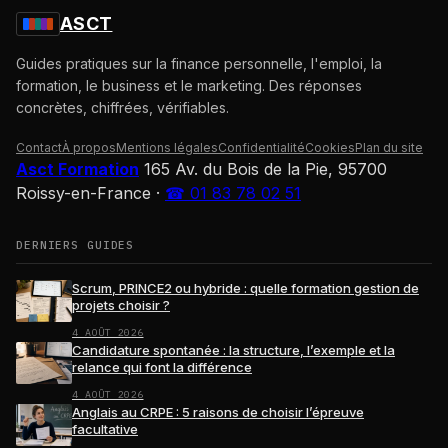
ASCT
Guides pratiques sur la finance personnelle, l'emploi, la
formation, le business et le marketing. Des réponses
concrètes, chiffrées, vérifiables.
Contact
À propos
Mentions légales
Confidentialité
Cookies
Plan du site
Asct Formation
165 Av. du Bois de la Pie, 95700
Roissy-en-France
·
☎ 01 83 78 02 51
DERNIERS GUIDES
Scrum, PRINCE2 ou hybride : quelle formation gestion de
projets choisir ?
4 AOÛT 2026
Candidature spontanée : la structure, l’exemple et la
relance qui font la différence
4 AOÛT 2026
Anglais au CRPE : 5 raisons de choisir l’épreuve
facultative