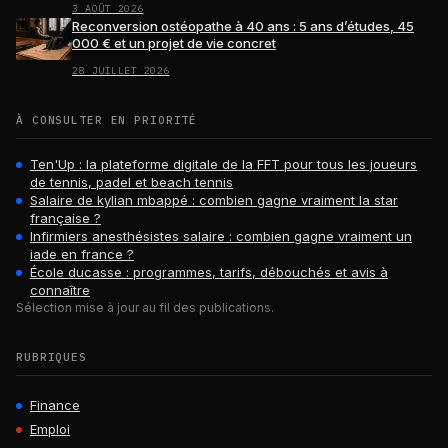
3 AOÛT 2026
Reconversion ostéopathe à 40 ans : 5 ans d’études, 45
000 € et un projet de vie concret
28 JUILLET 2026
À CONSULTER EN PRIORITÉ
Ten'Up : la plateforme digitale de la FFT pour tous les joueurs
de tennis, padel et beach tennis
Salaire de kylian mbappé : combien gagne vraiment la star
française ?
Infirmiers anesthésistes salaire : combien gagne vraiment un
iade en france ?
École ducasse : programmes, tarifs, débouchés et avis à
connaître
Sélection mise à jour au fil des publications.
RUBRIQUES
Finance
Emploi