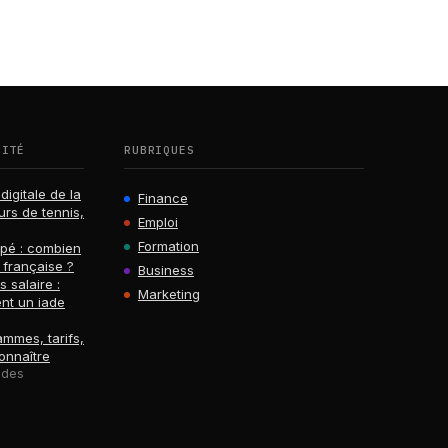
RITÉ
RUBRIQUES
digitale de la
Finance
urs de tennis,
Emploi
Formation
ppé : combien
 française ?
Business
s salaire :
Marketing
nt un iade
ammes, tarifs,
onnaître
l des