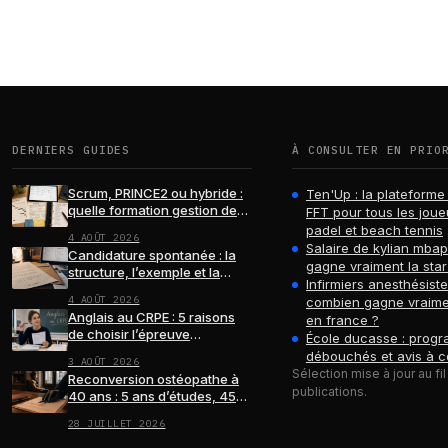
DERNIERS GUIDES
À CONSULTER EN PRIO
Scrum, PRINCE2 ou hybride :
Ten'Up : la plateforme 
quelle formation gestion de
FFT pour tous les joue
projets choisir ?
padel et beach tennis
4 AOÛT 2026
Salaire de kylian mba
Candidature spontanée : la
gagne vraiment la star
structure, l’exemple et la
Infirmiers anesthésiste
relance qui font la différence
4 AOÛT 2026
combien gagne vraime
Anglais au CRPE : 5 raisons
en france ?
de choisir l’épreuve
École ducasse : progr
facultative
débouchés et avis à c
3 AOÛT 2026
Sélection mise à jour au fi
Reconversion ostéopathe à
publications.
40 ans : 5 ans d’études, 45
000 € et un projet de vie
28 JUILLET 2026
concret