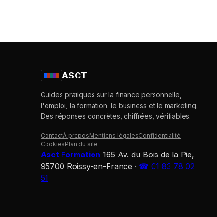
ASCT
Guides pratiques sur la finance personnelle,
l'emploi, la formation, le business et le marketing.
Des réponses concrètes, chiffrées, vérifiables.
Contact
À propos
Mentions légales
Confidentialité
Cookies
Plan du site
Asct Formation
165 Av. du Bois de la Pie,
95700 Roissy-en-France
·
☎ 01 83 78 02
51