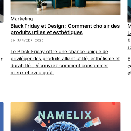
Marketing
Black Friday et Design : Comment choisir des
M
produits utiles et esthétiques
L
c
26 JANVIER 2026
1
Le Black Friday offre une chance unique de
privilégier des produits alliant utilité, esthétisme et
en
E
durabilité. Découvrez comment consommer
c
mieux et avec goût.
e