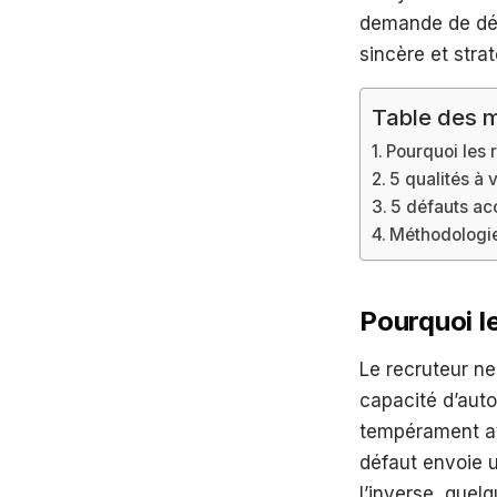
demande de dél
sincère et stra
Table des m
Pourquoi les 
5 qualités à 
5 défauts ac
Méthodologie
Pourquoi l
Le recruteur ne
capacité d’auto
tempérament ave
défaut envoie un
l’inverse, quelq