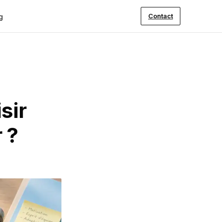
Contact
g
sir
 ?