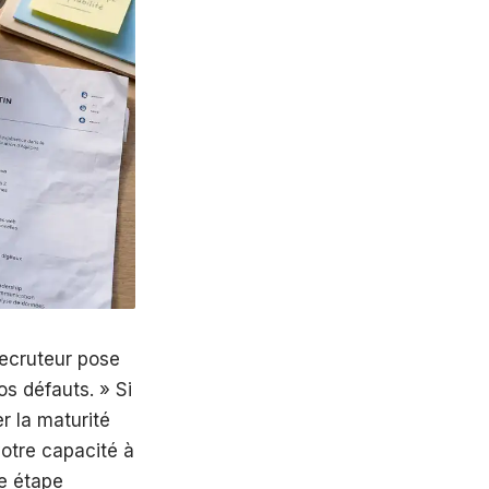
recruteur pose
os défauts. » Si
er la maturité
votre capacité à
te étape