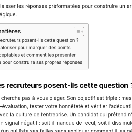
aisser les réponses préformatées pour construire un a
tégique.
atières
recruteurs posent-ils cette question ?
valoriser pour marquer des points
ceptables et comment les présenter
 pour construire ses propres réponses
es recruteurs posent-ils cette question 
 cherche pas à vous piéger. Son objectif est triple : mes
-évaluation, tester votre honnêteté et vérifier l’adéquat
c la culture de l’entreprise. Un candidat qui prétend n
 signal négatif : soit il manque de recul, soit il dissimule
u’un qui liste ses failles sans expliquer comment il les g