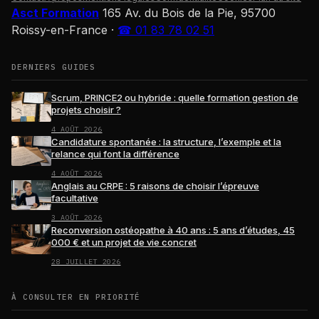
Asct Formation
165 Av. du Bois de la Pie, 95700
Roissy-en-France
·
☎ 01 83 78 02 51
DERNIERS GUIDES
Scrum, PRINCE2 ou hybride : quelle formation gestion de
projets choisir ?
4 AOÛT 2026
Candidature spontanée : la structure, l’exemple et la
relance qui font la différence
4 AOÛT 2026
Anglais au CRPE : 5 raisons de choisir l’épreuve
facultative
3 AOÛT 2026
Reconversion ostéopathe à 40 ans : 5 ans d’études, 45
000 € et un projet de vie concret
28 JUILLET 2026
À CONSULTER EN PRIORITÉ