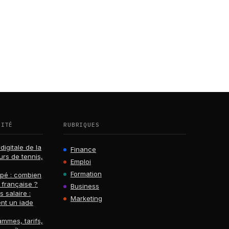
RITÉ
RUBRIQUES
digitale de la
Finance
urs de tennis,
Emploi
Formation
ppé : combien
 française ?
Business
s salaire :
Marketing
nt un iade
ammes, tarifs,