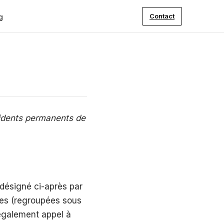
Contact
g
ésidents permanents de
(désigné ci-après par
ires (regroupées sous
s également appel à