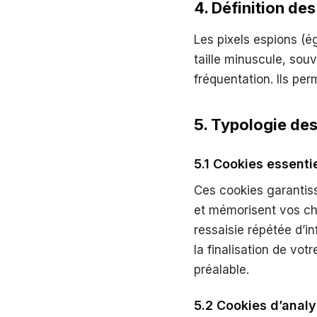
4. Définition de
Les pixels espions (é
taille minuscule, sou
fréquentation. Ils per
5. Typologie des
5.1 Cookies essent
Ces cookies garantis
et mémorisent vos choi
ressaisie répétée d’i
la finalisation de vo
préalable.
5.2 Cookies d’anal