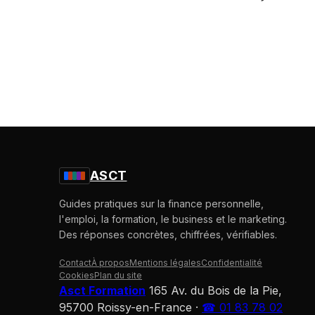
ASCT
Guides pratiques sur la finance personnelle,
l'emploi, la formation, le business et le marketing.
Des réponses concrètes, chiffrées, vérifiables.
Contact
À propos
Mentions légales
Confidentialité
Cookies
Plan du site
Asct Formation
165 Av. du Bois de la Pie,
95700 Roissy-en-France
·
☎ 01 83 78 02