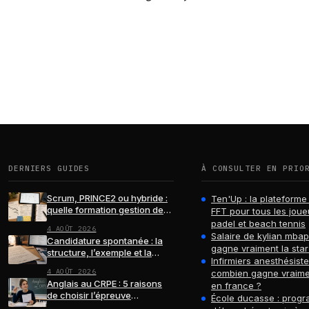
DERNIERS GUIDES
À CONSULTER EN PRIO
Scrum, PRINCE2 ou hybride :
Ten'Up : la plateforme 
quelle formation gestion de
FFT pour tous les joue
projets choisir ?
padel et beach tennis
4 AOÛT 2026
Salaire de kylian mba
Candidature spontanée : la
gagne vraiment la star
structure, l’exemple et la
Infirmiers anesthésiste
relance qui font la différence
4 AOÛT 2026
combien gagne vraime
Anglais au CRPE : 5 raisons
en france ?
de choisir l’épreuve
École ducasse : progr
facultative