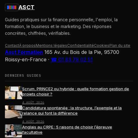
ASCT
Guides pratiques sur la finance personnelle, l'emploi, la
formation, le business et le marketing. Des réponses
concrètes, chiffrées, vérifiables.
Contact
À propos
Mentions légales
Confidentialité
Cookies
Plan du site
Asct Formation
165 Av. du Bois de la Pie, 95700
Roissy-en-France
·
☎ 01 83 78 02 51
DERNIERS GUIDES
Scrum, PRINCE2 ou hybride : quelle formation gestion de
projets choisir ?
4 AOÛT 2026
Candidature spontanée : la structure, l’exemple et la
relance qui font la différence
4 AOÛT 2026
Anglais au CRPE : 5 raisons de choisir l’épreuve
facultative