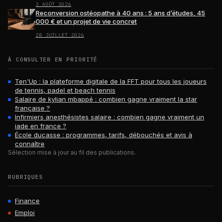
3 AOÛT 2026
Reconversion ostéopathe à 40 ans : 5 ans d’études, 45
000 € et un projet de vie concret
28 JUILLET 2026
À CONSULTER EN PRIORITÉ
Ten'Up : la plateforme digitale de la FFT pour tous les joueurs
de tennis, padel et beach tennis
Salaire de kylian mbappé : combien gagne vraiment la star
française ?
Infirmiers anesthésistes salaire : combien gagne vraiment un
iade en france ?
École ducasse : programmes, tarifs, débouchés et avis à
connaître
Sélection mise à jour au fil des publications.
RUBRIQUES
Finance
Emploi