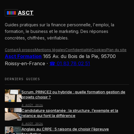
ASCT
Guides pratiques sur la finance personnelle, l'emploi, la
formation, le business et le marketing. Des réponses
concrètes, chiffrées, vérifiables.
Contact
À propos
Mentions légales
Confidentialité
Cookies
Plan du site
Asct Formation
165 Av. du Bois de la Pie, 95700
Roissy-en-France
·
☎ 01 83 78 02 51
DERNIERS GUIDES
Scrum, PRINCE2 ou hybride : quelle formation gestion de
projets choisir ?
4 AOÛT 2026
Candidature spontanée : la structure, l’exemple et la
relance qui font la différence
4 AOÛT 2026
Anglais au CRPE : 5 raisons de choisir l’épreuve