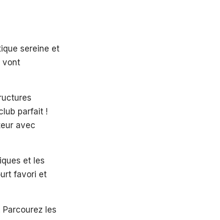
ique sereine et
i vont
tructures
ub parfait !
teur avec
iques et les
rt favori et
. Parcourez les