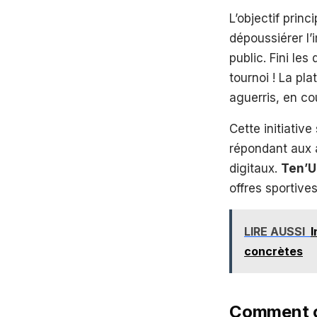
L’objectif prin
dépoussiérer l’
public. Fini le
tournoi ! La pl
aguerris, en co
Cette initiativ
répondant aux a
digitaux.
Ten’U
offres sportives
LIRE AUSSI
I
concrètes
Comment c