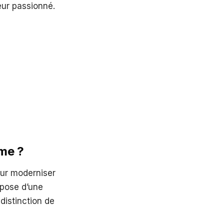
eur passionné.
rme ?
our moderniser
mpose d’une
 distinction de