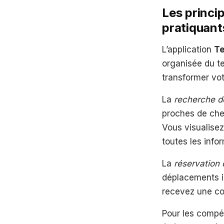
Les princi
pratiquant
L’application
T
organisée du te
transformer vot
La
recherche d
proches de chez
Vous visualisez
toutes les info
La
réservation 
déplacements in
recevez une co
Pour les compéti