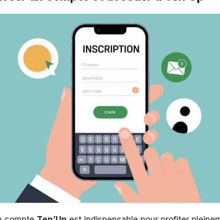
un compte
Ten’Up
est indispensable pour profiter pleine