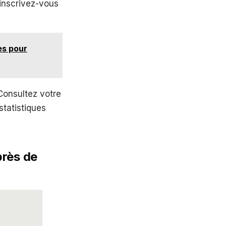
 inscrivez-vous
es pour
onsultez votre
statistiques
près de