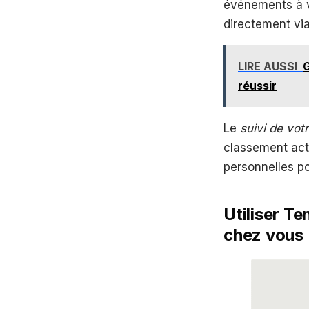
événements à ve
directement via
LIRE AUSSI
G
réussir
Le
suivi de vot
classement actu
personnelles po
Utiliser Te
chez vous