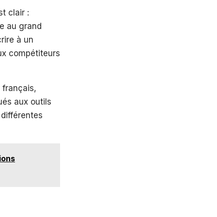
t clair :
le au grand
rire à un
aux compétiteurs
 français,
és aux outils
 différentes
ions