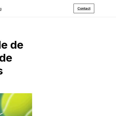
Contact
g
le de
 de
s