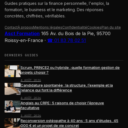
Guides pratiques sur la finance personnelle, l'emploi, la
formation, le business et le marketing. Des réponses
concrètes, chiffrées, vérifiables.
Contact
À propos
Mentions légales
Confidentialité
Cookies
Plan du site
Asct Formation
165 Av. du Bois de la Pie, 95700
Roissy-en-France
·
☎ 01 83 78 02 51
DERNIERS GUIDES
Scrum, PRINCE2 ou hybride : quelle formation gestion de
projets choisir ?
4 AOÛT 2026
Candidature spontanée : la structure, l’exemple et la
relance qui font la différence
4 AOÛT 2026
Anglais au CRPE : 5 raisons de choisir l’épreuve
facultative
3 AOÛT 2026
Reconversion ostéopathe à 40 ans : 5 ans d’études, 45
000 € et un projet de vie concret