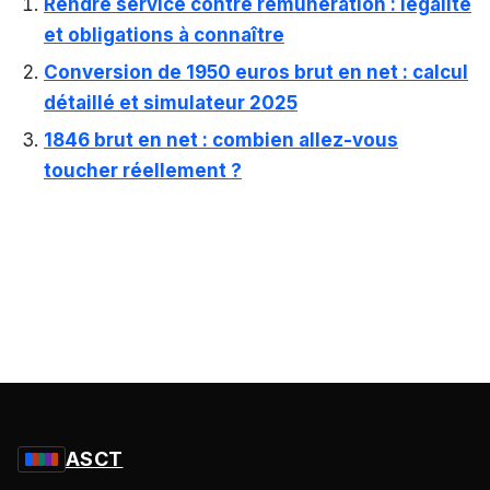
Rendre service contre rémunération : légalité
et obligations à connaître
Conversion de 1950 euros brut en net : calcul
détaillé et simulateur 2025
1846 brut en net : combien allez-vous
toucher réellement ?
ASCT