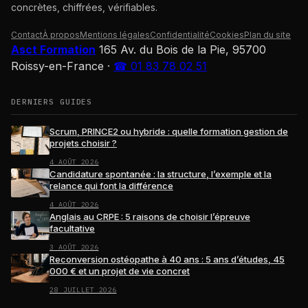
concrètes, chiffrées, vérifiables.
Contact
À propos
Mentions légales
Confidentialité
Cookies
Plan du site
Asct Formation
165 Av. du Bois de la Pie, 95700
Roissy-en-France
·
☎ 01 83 78 02 51
DERNIERS GUIDES
Scrum, PRINCE2 ou hybride : quelle formation gestion de
projets choisir ?
4 AOÛT 2026
Candidature spontanée : la structure, l’exemple et la
relance qui font la différence
4 AOÛT 2026
Anglais au CRPE : 5 raisons de choisir l’épreuve
facultative
3 AOÛT 2026
Reconversion ostéopathe à 40 ans : 5 ans d’études, 45
000 € et un projet de vie concret
28 JUILLET 2026