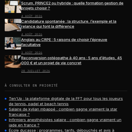
Scrum, PRINCE2 ou hybride : quelle formation gestion de
projets choisir ?
4 AOÛT 2026
Candidature spontanée : la structure, l’exemple et la
relance qui font la différence
4 AOÛT 2026
Anglais au CRPE : 5 raisons de choisir l’épreuve
facultative
3 AOÛT 2026
Reconversion ostéopathe à 40 ans : 5 ans d’études, 45
000 € et un projet de vie concret
28 JUILLET 2026
À CONSULTER EN PRIORITÉ
Ten'Up : la plateforme digitale de la FFT pour tous les joueurs
de tennis, padel et beach tennis
Salaire de kylian mbappé : combien gagne vraiment la star
française ?
Infirmiers anesthésistes salaire : combien gagne vraiment un
iade en france ?
École ducasse : programmes, tarifs, débouchés et avis à