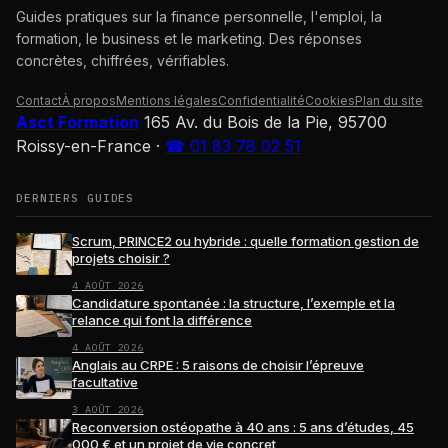
Guides pratiques sur la finance personnelle, l'emploi, la
formation, le business et le marketing. Des réponses
concrètes, chiffrées, vérifiables.
Contact
À propos
Mentions légales
Confidentialité
Cookies
Plan du site
Asct Formation
165 Av. du Bois de la Pie, 95700
Roissy-en-France
·
☎ 01 83 78 02 51
DERNIERS GUIDES
Scrum, PRINCE2 ou hybride : quelle formation gestion de
projets choisir ?
4 AOÛT 2026
Candidature spontanée : la structure, l’exemple et la
relance qui font la différence
4 AOÛT 2026
Anglais au CRPE : 5 raisons de choisir l’épreuve
facultative
3 AOÛT 2026
Reconversion ostéopathe à 40 ans : 5 ans d’études, 45
000 € et un projet de vie concret