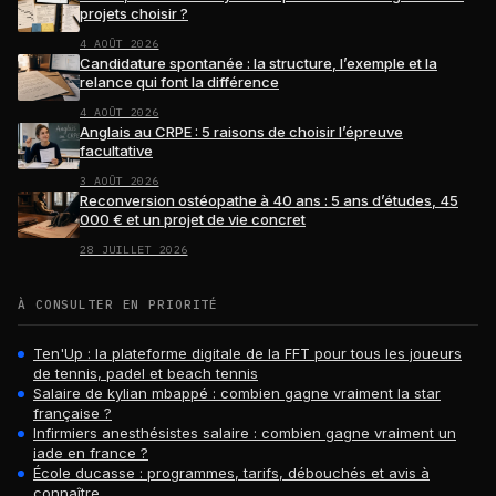
projets choisir ?
4 AOÛT 2026
Candidature spontanée : la structure, l’exemple et la
relance qui font la différence
4 AOÛT 2026
Anglais au CRPE : 5 raisons de choisir l’épreuve
facultative
3 AOÛT 2026
Reconversion ostéopathe à 40 ans : 5 ans d’études, 45
000 € et un projet de vie concret
28 JUILLET 2026
À CONSULTER EN PRIORITÉ
Ten'Up : la plateforme digitale de la FFT pour tous les joueurs
de tennis, padel et beach tennis
Salaire de kylian mbappé : combien gagne vraiment la star
française ?
Infirmiers anesthésistes salaire : combien gagne vraiment un
iade en france ?
École ducasse : programmes, tarifs, débouchés et avis à
connaître