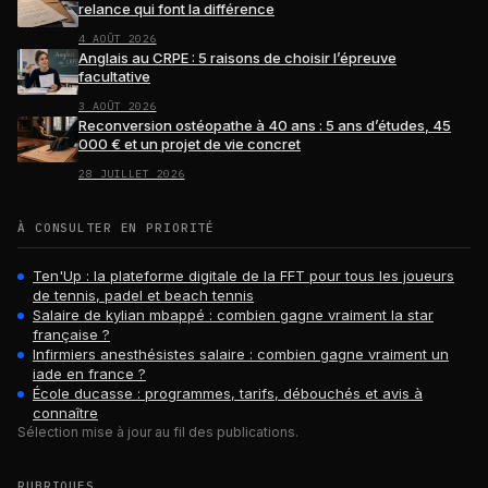
relance qui font la différence
4 AOÛT 2026
Anglais au CRPE : 5 raisons de choisir l’épreuve
facultative
3 AOÛT 2026
Reconversion ostéopathe à 40 ans : 5 ans d’études, 45
000 € et un projet de vie concret
28 JUILLET 2026
À CONSULTER EN PRIORITÉ
Ten'Up : la plateforme digitale de la FFT pour tous les joueurs
de tennis, padel et beach tennis
Salaire de kylian mbappé : combien gagne vraiment la star
française ?
Infirmiers anesthésistes salaire : combien gagne vraiment un
iade en france ?
École ducasse : programmes, tarifs, débouchés et avis à
connaître
Sélection mise à jour au fil des publications.
RUBRIQUES