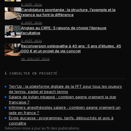
4 AOÛT 2026
Candidature spontanée : la structure, l’exemple et la
relance qui font la différence
4 AOÛT 2026
Anglais au CRPE : 5 raisons de choisir l’épreuve
facultative
3 AOÛT 2026
Reconversion ostéopathe à 40 ans : 5 ans d’études, 45
000 € et un projet de vie concret
28 JUILLET 2026
À CONSULTER EN PRIORITÉ
Ten'Up : la plateforme digitale de la FFT pour tous les joueurs
de tennis, padel et beach tennis
Salaire de kylian mbappé : combien gagne vraiment la star
française ?
Infirmiers anesthésistes salaire : combien gagne vraiment un
iade en france ?
École ducasse : programmes, tarifs, débouchés et avis à
connaître
Sélection mise à jour au fil des publications.