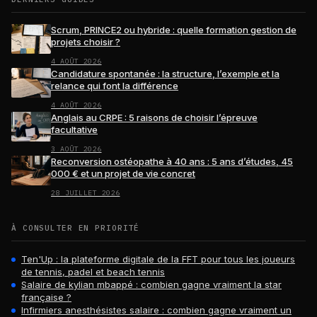
Scrum, PRINCE2 ou hybride : quelle formation gestion de
projets choisir ?
4 AOÛT 2026
Candidature spontanée : la structure, l’exemple et la
relance qui font la différence
4 AOÛT 2026
Anglais au CRPE : 5 raisons de choisir l’épreuve
facultative
3 AOÛT 2026
Reconversion ostéopathe à 40 ans : 5 ans d’études, 45
000 € et un projet de vie concret
28 JUILLET 2026
À CONSULTER EN PRIORITÉ
Ten'Up : la plateforme digitale de la FFT pour tous les joueurs
de tennis, padel et beach tennis
Salaire de kylian mbappé : combien gagne vraiment la star
française ?
Infirmiers anesthésistes salaire : combien gagne vraiment un