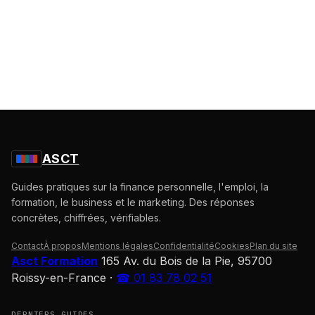
ASCT
Guides pratiques sur la finance personnelle, l'emploi, la
formation, le business et le marketing. Des réponses
concrètes, chiffrées, vérifiables.
Contact
À propos
Mentions légales
Confidentialité
Cookies
Plan du site
Asct Formation
165 Av. du Bois de la Pie, 95700
Roissy-en-France
·
☎ 01 83 78 02 51
DERNIERS GUIDES