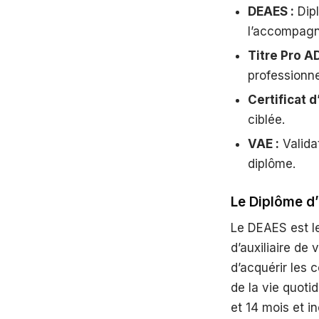
DEAES :
Dipl
l’accompag
Titre Pro A
professionne
Certificat d
ciblée.
VAE :
Valida
diplôme.
Le Diplôme d
Le DEAES est le
d’auxiliaire de
d’acquérir les
de la vie quoti
et 14 mois et i