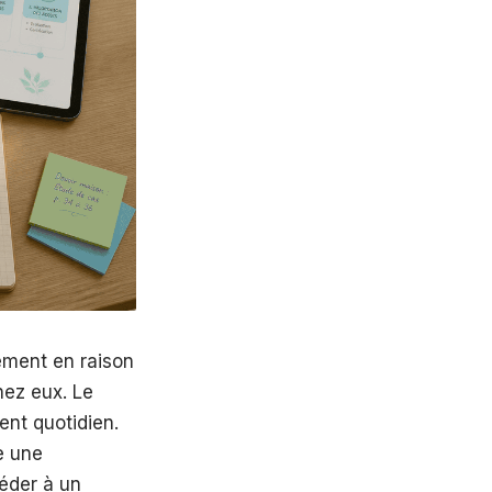
ement en raison
hez eux. Le
ent quotidien.
e une
éder à un