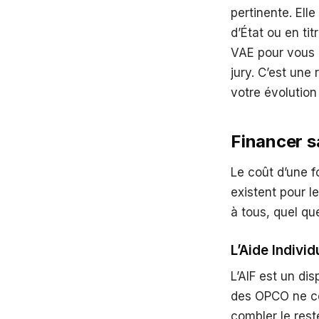
pertinente. Ell
d’État ou en ti
VAE pour vous a
jury. C’est une 
votre évolutio
Financer s
Le coût d’une f
existent pour l
à tous, quel que
L’Aide Individ
L’AIF est un di
des OPCO ne cou
combler le rest