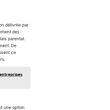
on délivrée par
gnement des
lais parental.
ment. De
osent ce
rs.
 entreprises
st une option