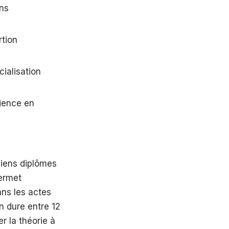
ans
rtion
ialisation
rience en
ciens diplômes
permet
ans les actes
on dure entre 12
r la théorie à