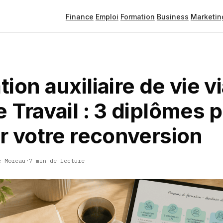
Finance
Emploi
Formation
Business
Marketin
ion auxiliaire de vie v
 Travail : 3 diplômes 
r votre reconversion
e Moreau
·
7 min de lecture