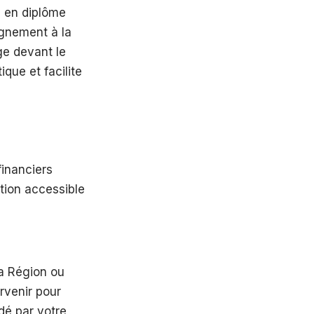
e en diplôme
agnement à la
ge devant le
ique et facilite
financiers
ation accessible
la Région ou
rvenir pour
idé par votre