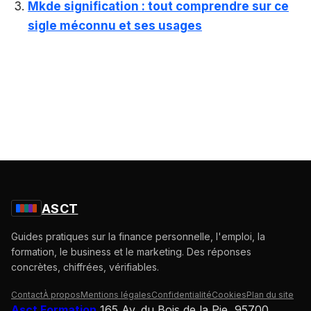
Mkde signification : tout comprendre sur ce
sigle méconnu et ses usages
ASCT
Guides pratiques sur la finance personnelle, l'emploi, la
formation, le business et le marketing. Des réponses
concrètes, chiffrées, vérifiables.
Contact
À propos
Mentions légales
Confidentialité
Cookies
Plan du site
Asct Formation
165 Av. du Bois de la Pie, 95700