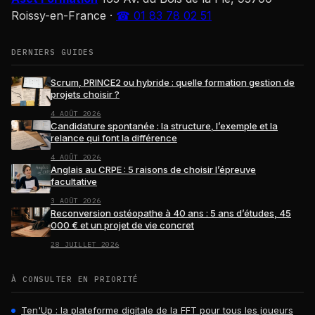
Roissy-en-France
·
☎ 01 83 78 02 51
DERNIERS GUIDES
Scrum, PRINCE2 ou hybride : quelle formation gestion de
projets choisir ?
4 AOÛT 2026
Candidature spontanée : la structure, l’exemple et la
relance qui font la différence
4 AOÛT 2026
Anglais au CRPE : 5 raisons de choisir l’épreuve
facultative
3 AOÛT 2026
Reconversion ostéopathe à 40 ans : 5 ans d’études, 45
000 € et un projet de vie concret
28 JUILLET 2026
À CONSULTER EN PRIORITÉ
Ten'Up : la plateforme digitale de la FFT pour tous les joueurs