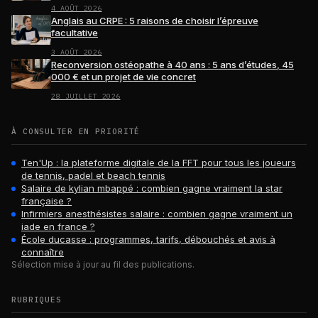
4 AOÛT 2026
Anglais au CRPE : 5 raisons de choisir l’épreuve
facultative
3 AOÛT 2026
Reconversion ostéopathe à 40 ans : 5 ans d’études, 45
000 € et un projet de vie concret
28 JUILLET 2026
À CONSULTER EN PRIORITÉ
Ten'Up : la plateforme digitale de la FFT pour tous les joueurs
de tennis, padel et beach tennis
Salaire de kylian mbappé : combien gagne vraiment la star
française ?
Infirmiers anesthésistes salaire : combien gagne vraiment un
iade en france ?
École ducasse : programmes, tarifs, débouchés et avis à
connaître
Sélection mise à jour au fil des publications.
RUBRIQUES