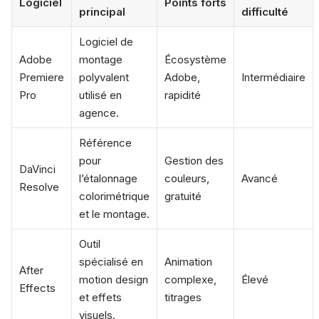
Logiciel
Points forts
principal
difficulté
Logiciel de
Adobe
montage
Écosystème
Premiere
polyvalent
Adobe,
Intermédiaire
Pro
utilisé en
rapidité
agence.
Référence
pour
Gestion des
DaVinci
l’étalonnage
couleurs,
Avancé
Resolve
colorimétrique
gratuité
et le montage.
Outil
spécialisé en
Animation
After
motion design
complexe,
Élevé
Effects
et effets
titrages
visuels.