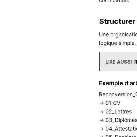
clarification.
Structurer
Une organisati
logique simple.
LIRE AUSSI
R
Exemple d’ar
Reconversion_
→ 01_CV
→ 02_Lettres
→ 03_Diplôme
→ 04_Attestati