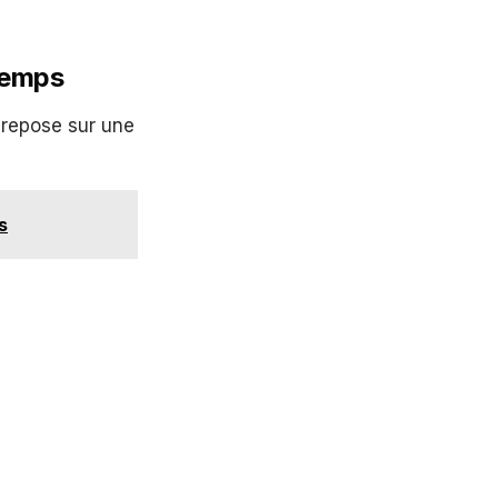
 temps
 repose sur une
s