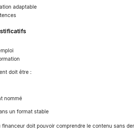
ation adaptable
étences
tificatifs
emploi
formation
t doit être :
nt nommé
ans un format stable
u financeur doit pouvoir comprendre le contenu sans d