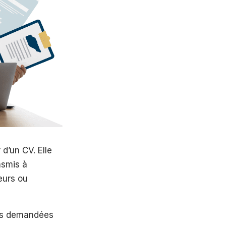
d’un CV. Elle
nsmis à
eurs ou
ces demandées