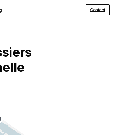
Contact
g
siers
elle