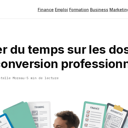
Finance
Emploi
Formation
Business
Marketin
r du temps sur les dos
conversion professionn
stelle Moreau
·
5 min de lecture