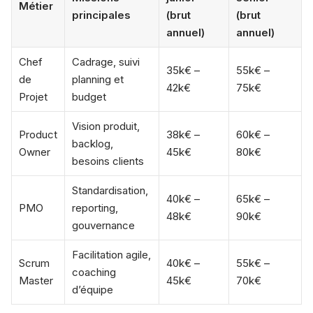
Métier
principales
(brut
(brut
annuel)
annuel)
Chef
Cadrage, suivi
35k€ –
55k€ –
de
planning et
42k€
75k€
Projet
budget
Vision produit,
Product
38k€ –
60k€ –
backlog,
Owner
45k€
80k€
besoins clients
Standardisation,
40k€ –
65k€ –
PMO
reporting,
48k€
90k€
gouvernance
Facilitation agile,
Scrum
40k€ –
55k€ –
coaching
Master
45k€
70k€
d’équipe