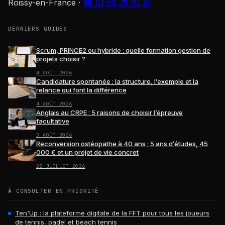
Roissy-en-France
·
☎ 01 83 78 02 51
DERNIERS GUIDES
Scrum, PRINCE2 ou hybride : quelle formation gestion de
projets choisir ?
4 AOÛT 2026
Candidature spontanée : la structure, l’exemple et la
relance qui font la différence
4 AOÛT 2026
Anglais au CRPE : 5 raisons de choisir l’épreuve
facultative
3 AOÛT 2026
Reconversion ostéopathe à 40 ans : 5 ans d’études, 45
000 € et un projet de vie concret
28 JUILLET 2026
À CONSULTER EN PRIORITÉ
Ten'Up : la plateforme digitale de la FFT pour tous les joueurs
de tennis, padel et beach tennis