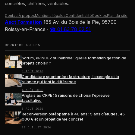
concrètes, chiffrées, vérifiables.
Contact
À propos
Mentions légales
Confidentialité
Cookies
Plan du site
Asct Formation
165 Av. du Bois de la Pie, 95700
Roissy-en-France
·
☎ 01 83 78 02 51
DERNIERS GUIDES
Scrum, PRINCE2 ou hybride : quelle formation gestion de
projets choisir ?
4 AOÛT 2026
Candidature spontanée : la structure, l’exemple et la
relance qui font la différence
4 AOÛT 2026
Anglais au CRPE : 5 raisons de choisir l’épreuve
facultative
3 AOÛT 2026
Reconversion ostéopathe à 40 ans : 5 ans d’études, 45
000 € et un projet de vie concret
28 JUILLET 2026