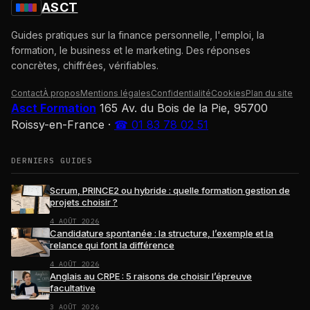
ASCT
Guides pratiques sur la finance personnelle, l'emploi, la
formation, le business et le marketing. Des réponses
concrètes, chiffrées, vérifiables.
Contact
À propos
Mentions légales
Confidentialité
Cookies
Plan du site
Asct Formation
165 Av. du Bois de la Pie, 95700
Roissy-en-France
·
☎ 01 83 78 02 51
DERNIERS GUIDES
Scrum, PRINCE2 ou hybride : quelle formation gestion de
projets choisir ?
4 AOÛT 2026
Candidature spontanée : la structure, l’exemple et la
relance qui font la différence
4 AOÛT 2026
Anglais au CRPE : 5 raisons de choisir l’épreuve
facultative
3 AOÛT 2026