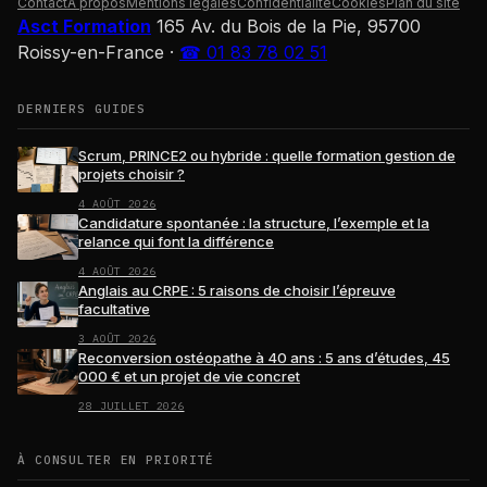
Contact
À propos
Mentions légales
Confidentialité
Cookies
Plan du site
Asct Formation
165 Av. du Bois de la Pie, 95700
Roissy-en-France
·
☎ 01 83 78 02 51
DERNIERS GUIDES
Scrum, PRINCE2 ou hybride : quelle formation gestion de
projets choisir ?
4 AOÛT 2026
Candidature spontanée : la structure, l’exemple et la
relance qui font la différence
4 AOÛT 2026
Anglais au CRPE : 5 raisons de choisir l’épreuve
facultative
3 AOÛT 2026
Reconversion ostéopathe à 40 ans : 5 ans d’études, 45
000 € et un projet de vie concret
28 JUILLET 2026
À CONSULTER EN PRIORITÉ