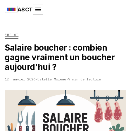
ASCT
EMPLOI
Salaire boucher : combien
gagne vraiment un boucher
aujourd’hui ?
12 janvier 2026
·
Estelle Moreau
·
9 min de lecture