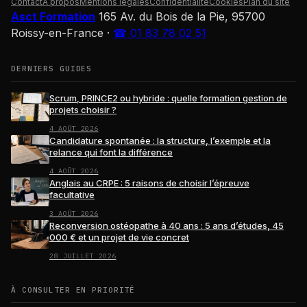
Contact
À propos
Mentions légales
Confidentialité
Cookies
Plan du site
Asct Formation
165 Av. du Bois de la Pie, 95700
Roissy-en-France
·
☎ 01 83 78 02 51
DERNIERS GUIDES
Scrum, PRINCE2 ou hybride : quelle formation gestion de
projets choisir ?
4 AOÛT 2026
Candidature spontanée : la structure, l’exemple et la
relance qui font la différence
4 AOÛT 2026
Anglais au CRPE : 5 raisons de choisir l’épreuve
facultative
3 AOÛT 2026
Reconversion ostéopathe à 40 ans : 5 ans d’études, 45
000 € et un projet de vie concret
28 JUILLET 2026
À CONSULTER EN PRIORITÉ