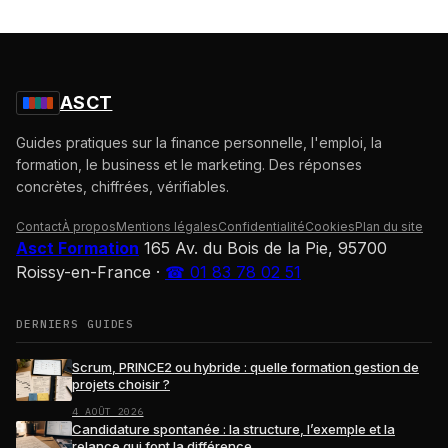
ASCT
Guides pratiques sur la finance personnelle, l'emploi, la
formation, le business et le marketing. Des réponses
concrètes, chiffrées, vérifiables.
Contact
À propos
Mentions légales
Confidentialité
Cookies
Plan du site
Asct Formation
165 Av. du Bois de la Pie, 95700
Roissy-en-France
·
☎ 01 83 78 02 51
DERNIERS GUIDES
Scrum, PRINCE2 ou hybride : quelle formation gestion de
projets choisir ?
4 AOÛT 2026
Candidature spontanée : la structure, l’exemple et la
relance qui font la différence