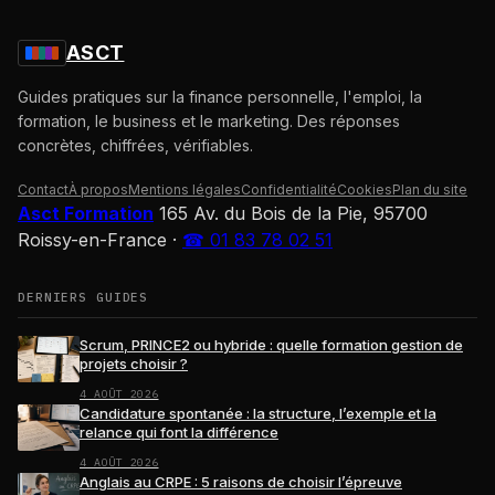
ASCT
Guides pratiques sur la finance personnelle, l'emploi, la
formation, le business et le marketing. Des réponses
concrètes, chiffrées, vérifiables.
Contact
À propos
Mentions légales
Confidentialité
Cookies
Plan du site
Asct Formation
165 Av. du Bois de la Pie, 95700
Roissy-en-France
·
☎ 01 83 78 02 51
DERNIERS GUIDES
Scrum, PRINCE2 ou hybride : quelle formation gestion de
projets choisir ?
4 AOÛT 2026
Candidature spontanée : la structure, l’exemple et la
relance qui font la différence
4 AOÛT 2026
Anglais au CRPE : 5 raisons de choisir l’épreuve