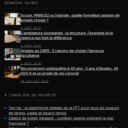
DERNIERS GUIDES
Scrum, PRINCE2 ou hybride : quelle formation gestion de
projets choisir ?
4 AOÛT 2026
Candidature spontanée : la structure, l’exemple et la
relance qui font la différence
4 AOÛT 2026
Anglais au CRPE : 5 raisons de choisir l’épreuve
facultative
3 AOÛT 2026
Reconversion ostéopathe à 40 ans : 5 ans d’études, 45
000 € et un projet de vie concret
28 JUILLET 2026
À CONSULTER EN PRIORITÉ
Ten'Up : la plateforme digitale de la FFT pour tous les joueurs
de tennis, padel et beach tennis
Salaire de kylian mbappé : combien gagne vraiment la star
française ?