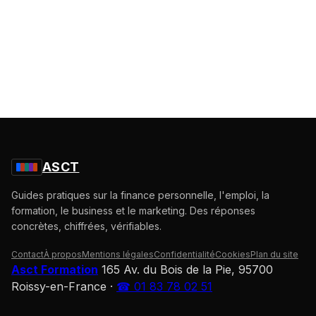
ASCT
Guides pratiques sur la finance personnelle, l'emploi, la
formation, le business et le marketing. Des réponses
concrètes, chiffrées, vérifiables.
Contact
À propos
Mentions légales
Confidentialité
Cookies
Plan du site
Asct Formation
165 Av. du Bois de la Pie, 95700
Roissy-en-France
·
☎ 01 83 78 02 51