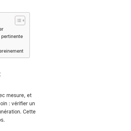
er
 pertinente
 sereinement
t
pec mesure, et
in : vérifier un
unération. Cette
s.