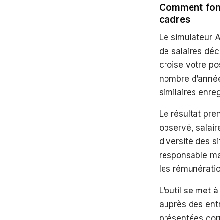
Comment fonc
cadres
Le simulateur A
de salaires dé
croise votre po
nombre d’années
similaires enre
Le résultat pre
observé, salair
diversité des s
responsable ma
les rémunératio
L’outil se met 
auprès des entr
présentées cor