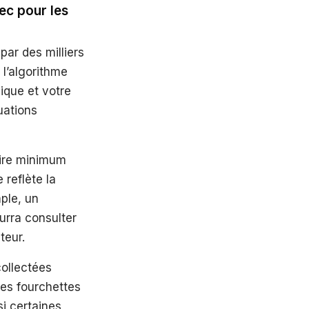
ec pour les
ar des milliers
l’algorithme
hique et votre
uations
laire minimum
 reflète la
mple, un
urra consulter
teur.
collectées
les fourchettes
i certaines