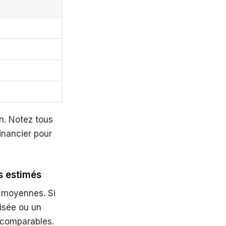
n. Notez tous
inancier pour
ts estimés
s moyennes. Si
lisée ou un
 comparables.