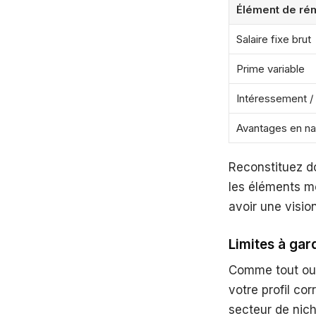
Élément de ré
Salaire fixe brut
Prime variable
Intéressement / 
Avantages en na
Reconstituez d
les éléments mo
avoir une visio
Limites à gar
Comme tout outi
votre profil co
secteur de nic