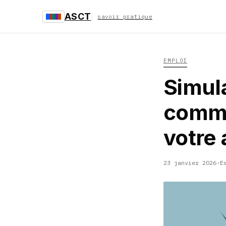
ASCT
savoir pratique
EMPLOI
Simula
commen
votre
23 janvier 2026
·
E