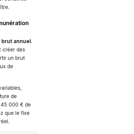
tre.
émunération
e brut annuel
.
t créer des
tir un brut
aux de
variables,
ture de
r 45 000 € de
z que le fixe
éel.