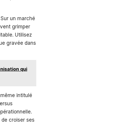
. Sur un marché
uvent grimper
able. Utilisez
lue gravée dans
nisation qui
 même intitulé
versus
pérationnelle.
 de croiser ses