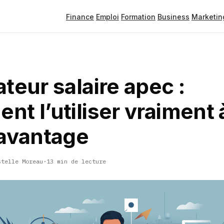
Finance
Emploi
Formation
Business
Marketin
teur salaire apec :
t l’utiliser vraiment 
 avantage
stelle Moreau
·
13 min de lecture