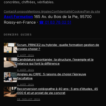
concrètes, chiffrées, vérifiables.
Contact
À propos
Mentions légales
Confidentialité
Cookies
Plan du site
Asct Formation
165 Av. du Bois de la Pie, 95700
Roissy-en-France
·
☎ 01 83 78 02 51
DERNIERS GUIDES
Scrum, PRINCE2 ou hybride : quelle formation gestion de
projets choisir ?
4 AOÛT 2026
Candidature spontanée : la structure, l’exemple et la
relance qui font la différence
4 AOÛT 2026
Anglais au CRPE : 5 raisons de choisir l’épreuve
facultative
3 AOÛT 2026
Reconversion ostéopathe à 40 ans : 5 ans d’études, 45
000 € et un projet de vie concret
28 JUILLET 2026