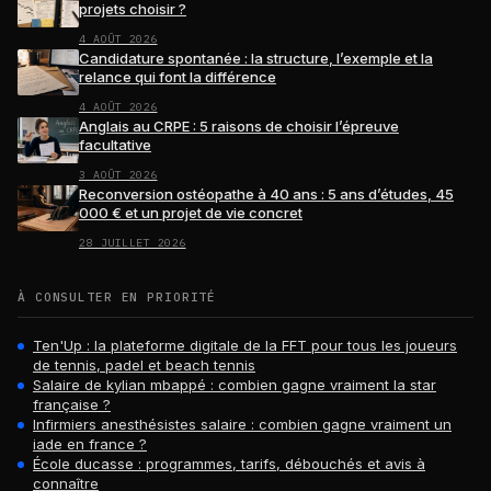
projets choisir ?
4 AOÛT 2026
Candidature spontanée : la structure, l’exemple et la
relance qui font la différence
4 AOÛT 2026
Anglais au CRPE : 5 raisons de choisir l’épreuve
facultative
3 AOÛT 2026
Reconversion ostéopathe à 40 ans : 5 ans d’études, 45
000 € et un projet de vie concret
28 JUILLET 2026
À CONSULTER EN PRIORITÉ
Ten'Up : la plateforme digitale de la FFT pour tous les joueurs
de tennis, padel et beach tennis
Salaire de kylian mbappé : combien gagne vraiment la star
française ?
Infirmiers anesthésistes salaire : combien gagne vraiment un
iade en france ?
École ducasse : programmes, tarifs, débouchés et avis à
connaître