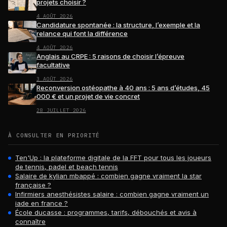
projets choisir ?
4 AOÛT 2026
Candidature spontanée : la structure, l’exemple et la
relance qui font la différence
4 AOÛT 2026
Anglais au CRPE : 5 raisons de choisir l’épreuve
facultative
3 AOÛT 2026
Reconversion ostéopathe à 40 ans : 5 ans d’études, 45
000 € et un projet de vie concret
28 JUILLET 2026
À CONSULTER EN PRIORITÉ
Ten'Up : la plateforme digitale de la FFT pour tous les joueurs
de tennis, padel et beach tennis
Salaire de kylian mbappé : combien gagne vraiment la star
française ?
Infirmiers anesthésistes salaire : combien gagne vraiment un
iade en france ?
École ducasse : programmes, tarifs, débouchés et avis à
connaître