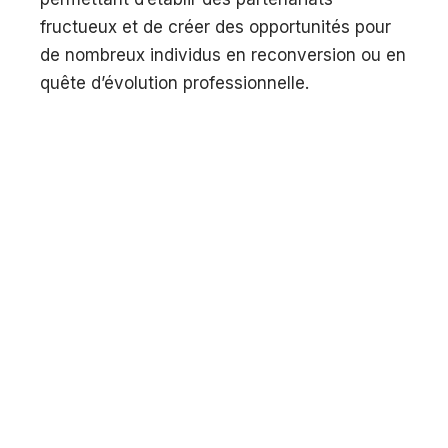
fructueux et de créer des opportunités pour
de nombreux individus en reconversion ou en
quête d’évolution professionnelle.
REJOIGNEZ-NOUS
Transformez votre parcours
professionnel avec nous!
Écrivez-nous pour discuter de vos objectifs
de carrière.