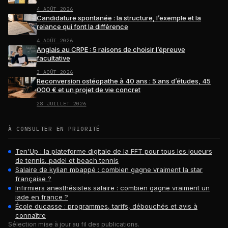
4 AOÛT 2026
Candidature spontanée : la structure, l’exemple et la
relance qui font la différence
4 AOÛT 2026
Anglais au CRPE : 5 raisons de choisir l’épreuve
facultative
3 AOÛT 2026
Reconversion ostéopathe à 40 ans : 5 ans d’études, 45
000 € et un projet de vie concret
28 JUILLET 2026
À CONSULTER EN PRIORITÉ
Ten'Up : la plateforme digitale de la FFT pour tous les joueurs
de tennis, padel et beach tennis
Salaire de kylian mbappé : combien gagne vraiment la star
française ?
Infirmiers anesthésistes salaire : combien gagne vraiment un
iade en france ?
École ducasse : programmes, tarifs, débouchés et avis à
connaître
Sélection mise à jour au fil des publications.