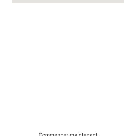
REJOIGNEZ-NOUS
Transformez votre parcours
professionnel avec nous!
Écrivez-nous pour discuter de vos objectifs
de carrière.
Commencer maintenant