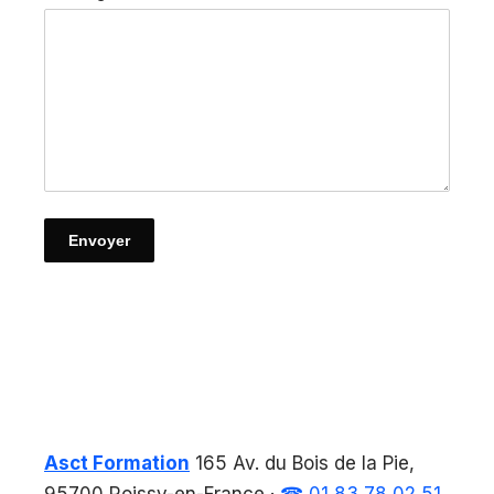
Envoyer
Asct Formation
165 Av. du Bois de la Pie,
95700 Roissy-en-France
·
☎ 01 83 78 02 51