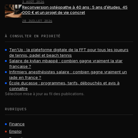
3 AOÛT 2026
Reconversion ostéopathe à 40 ans : 5 ans d’études, 45
000 € et un projet de vie concret
28 JUILLET 2026
À CONSULTER EN PRIORITÉ
Ten'Up : la plateforme digitale de la FFT pour tous les joueurs
de tennis, padel et beach tennis
Salaire de kylian mbappé : combien gagne vraiment la star
française ?
Infirmiers anesthésistes salaire : combien gagne vraiment un
iade en france ?
École ducasse : programmes, tarifs, débouchés et avis à
connaître
Sélection mise à jour au fil des publications.
RUBRIQUES
Finance
Emploi