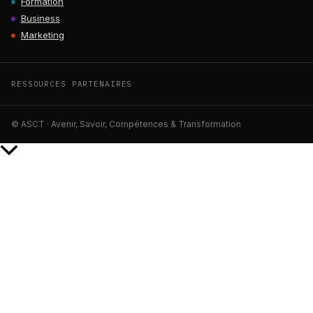
Formation
Business
Marketing
RESSOURCES PARTENAIRES
© ASCT · Avenir, Savoir, Compétences & Transformation
Retour
en
haut