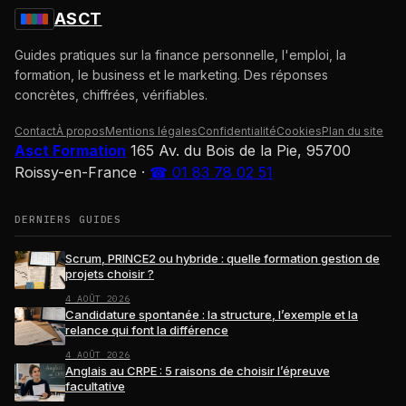
ASCT
Guides pratiques sur la finance personnelle, l'emploi, la
formation, le business et le marketing. Des réponses
concrètes, chiffrées, vérifiables.
Contact
À propos
Mentions légales
Confidentialité
Cookies
Plan du site
Asct Formation
165 Av. du Bois de la Pie, 95700
Roissy-en-France
·
☎ 01 83 78 02 51
DERNIERS GUIDES
Scrum, PRINCE2 ou hybride : quelle formation gestion de
projets choisir ?
4 AOÛT 2026
Candidature spontanée : la structure, l’exemple et la
relance qui font la différence
4 AOÛT 2026
Anglais au CRPE : 5 raisons de choisir l’épreuve
facultative