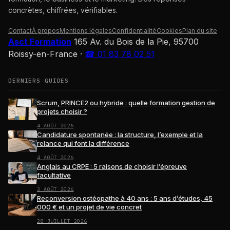
concrètes, chiffrées, vérifiables.
Contact
À propos
Mentions légales
Confidentialité
Cookies
Plan du site
Asct Formation
165 Av. du Bois de la Pie, 95700
Roissy-en-France
·
☎ 01 83 78 02 51
DERNIERS GUIDES
Scrum, PRINCE2 ou hybride : quelle formation gestion de
projets choisir ?
4 AOÛT 2026
Candidature spontanée : la structure, l’exemple et la
relance qui font la différence
4 AOÛT 2026
Anglais au CRPE : 5 raisons de choisir l’épreuve
facultative
3 AOÛT 2026
Reconversion ostéopathe à 40 ans : 5 ans d’études, 45
000 € et un projet de vie concret
28 JUILLET 2026