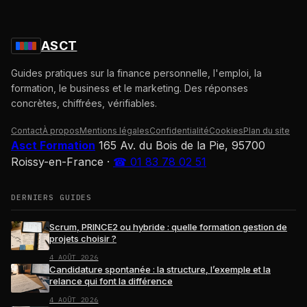
ASCT
Guides pratiques sur la finance personnelle, l'emploi, la
formation, le business et le marketing. Des réponses
concrètes, chiffrées, vérifiables.
Contact
À propos
Mentions légales
Confidentialité
Cookies
Plan du site
Asct Formation
165 Av. du Bois de la Pie, 95700
Roissy-en-France
·
☎ 01 83 78 02 51
DERNIERS GUIDES
Scrum, PRINCE2 ou hybride : quelle formation gestion de
projets choisir ?
4 AOÛT 2026
Candidature spontanée : la structure, l’exemple et la
relance qui font la différence
4 AOÛT 2026