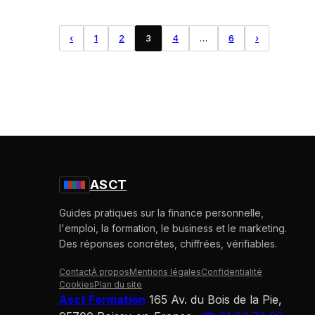
‹
1
2
3
4
…
6
›
ASCT
Guides pratiques sur la finance personnelle,
l'emploi, la formation, le business et le marketing.
Des réponses concrètes, chiffrées, vérifiables.
Contact
À propos
Mentions légales
Confidentialité
Cookies
Plan du site
Asct Formation
165 Av. du Bois de la Pie,