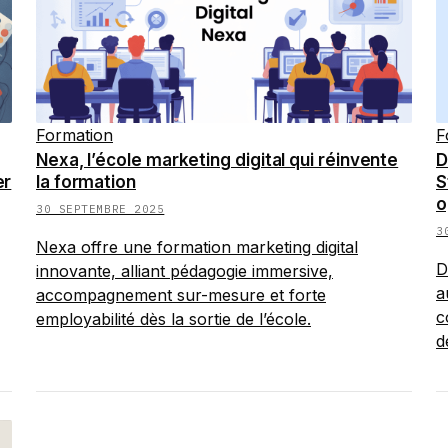
Formation
F
Nexa, l’école marketing digital qui réinvente
D
er
la formation
S
o
30 SEPTEMBRE 2025
3
Nexa offre une formation marketing digital
D
innovante, alliant pédagogie immersive,
a
accompagnement sur-mesure et forte
c
employabilité dès la sortie de l’école.
d