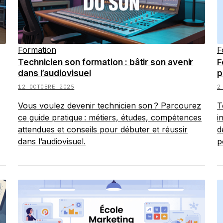
Formation
F
Technicien son formation : bâtir son avenir
F
dans l’audiovisuel
p
12 OCTOBRE 2025
2
Vous voulez devenir technicien son ? Parcourez
T
ce guide pratique : métiers, études, compétences
i
attendues et conseils pour débuter et réussir
d
dans l’audiovisuel.
p