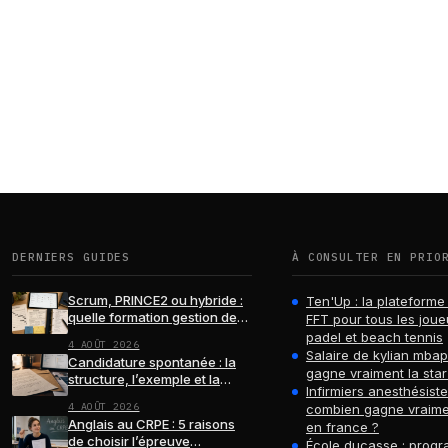
DERNIERS GUIDES
À CONSULTER EN PRIO
Scrum, PRINCE2 ou hybride :
Ten'Up : la plateforme 
quelle formation gestion de
FFT pour tous les joue
projets choisir ?
padel et beach tennis
4 AOÛT 2026
Salaire de kylian mba
Candidature spontanée : la
gagne vraiment la star
structure, l’exemple et la
Infirmiers anesthésiste
relance qui font la différence
4 AOÛT 2026
combien gagne vraime
Anglais au CRPE : 5 raisons
en france ?
de choisir l’épreuve
École ducasse : progr