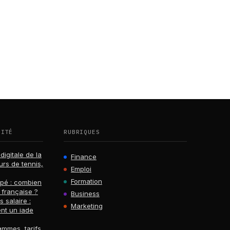
RITÉ
RUBRIQUES
digitale de la
Finance
urs de tennis,
Emploi
Formation
ppé : combien
 française ?
Business
s salaire :
Marketing
nt un iade
ammes, tarifs,