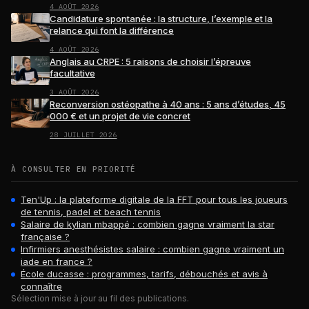
4 AOÛT 2026
Candidature spontanée : la structure, l’exemple et la
relance qui font la différence
4 AOÛT 2026
Anglais au CRPE : 5 raisons de choisir l’épreuve
facultative
3 AOÛT 2026
Reconversion ostéopathe à 40 ans : 5 ans d’études, 45
000 € et un projet de vie concret
28 JUILLET 2026
À CONSULTER EN PRIORITÉ
Ten'Up : la plateforme digitale de la FFT pour tous les joueurs
de tennis, padel et beach tennis
Salaire de kylian mbappé : combien gagne vraiment la star
française ?
Infirmiers anesthésistes salaire : combien gagne vraiment un
iade en france ?
École ducasse : programmes, tarifs, débouchés et avis à
connaître
Sélection mise à jour au fil des publications.