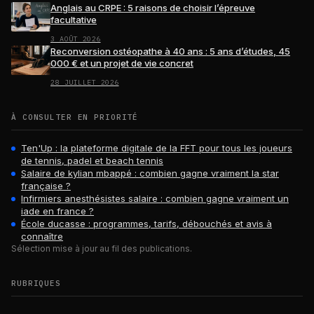
Anglais au CRPE : 5 raisons de choisir l’épreuve
facultative
3 AOÛT 2026
Reconversion ostéopathe à 40 ans : 5 ans d’études, 45
000 € et un projet de vie concret
28 JUILLET 2026
À CONSULTER EN PRIORITÉ
Ten'Up : la plateforme digitale de la FFT pour tous les joueurs
de tennis, padel et beach tennis
Salaire de kylian mbappé : combien gagne vraiment la star
française ?
Infirmiers anesthésistes salaire : combien gagne vraiment un
iade en france ?
École ducasse : programmes, tarifs, débouchés et avis à
connaître
Sélection mise à jour au fil des publications.
RUBRIQUES