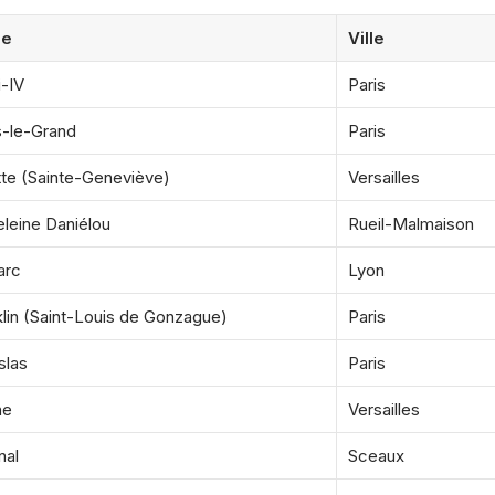
ée
Ville
i-IV
Paris
s-le-Grand
Paris
tte (Sainte-Geneviève)
Versailles
leine Daniélou
Rueil-Malmaison
arc
Lyon
klin (Saint-Louis de Gonzague)
Paris
slas
Paris
he
Versailles
nal
Sceaux