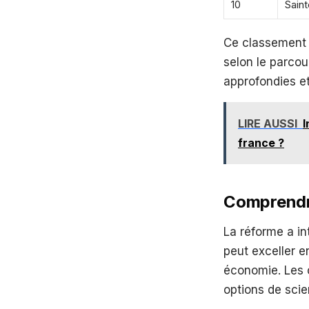
10
Sain
Ce classement 
selon le parcou
approfondies e
LIRE AUSSI
I
france ?
Comprendre
La réforme a in
peut exceller 
économie. Les 
options de sci