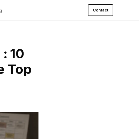
Contact
g
: 10
le Top