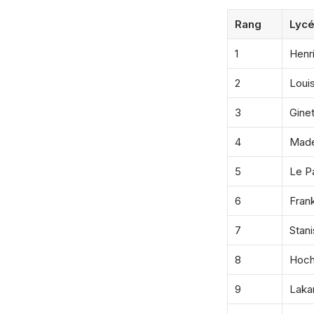
Rang
Lyc
1
Henr
2
Loui
3
Gine
4
Made
5
Le P
6
Fran
7
Stani
8
Hoc
9
Laka