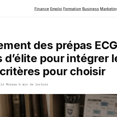
Finance
Emploi
Formation
Business
Marketin
ement des prépas ECG 
 d’élite pour intégrer 
 critères pour choisir
lle Moreau
·
6 min de lecture