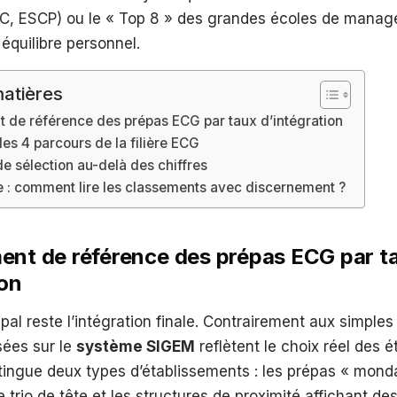
C, ESCP) ou le « Top 8 » des grandes écoles de manag
équilibre personnel.
atières
 de référence des prépas ECG par taux d’intégration
es 4 parcours de la filière ECG
de sélection au-delà des chiffres
 : comment lire les classements avec discernement ?
ent de référence des prépas ECG par t
ion
ipal reste l’intégration finale. Contrairement aux simple
sées sur le
système SIGEM
reflètent le choix réel des é
tingue deux types d’établissements : les prépas « mond
 trio de tête et les structures de proximité affichant des