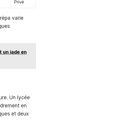
Privé
répa varie
iques
t un iade en
ture. Un lycée
cadrement en
ques et deux