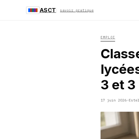
ASCT
savoir pratique
EMPLOI
Class
lycées
3 et 3
17 juin 2026
·
Este