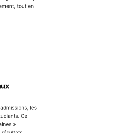
ement, tout en
aux
s admissions, les
tudiants. Ce
aines »
 résultats