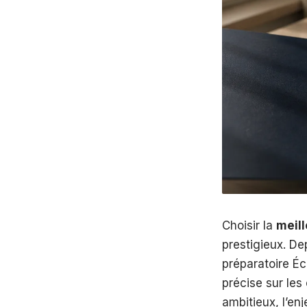
Choisir la
meil
prestigieux. De
préparatoire É
précise sur le
ambitieux, l’en