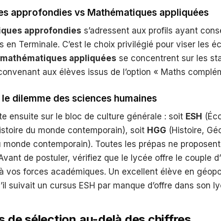
s approfondies vs Mathématiques appliquées
ques approfondies
s’adressent aux profils ayant cons
 en Terminale. C’est le choix privilégié pour viser les éc
mathématiques appliquées
se concentrent sur les sta
 convenant aux élèves issus de l’option « Maths complé
 le dilemme des sciences humaines
te ensuite sur le bloc de culture générale : soit
ESH
(Éco
Histoire du monde contemporain), soit
HGG
(Histoire, Gé
u monde contemporain). Toutes les prépas ne proposent
vant de postuler, vérifiez que le lycée offre le couple d
à vos forces académiques. Un excellent élève en géopol
il suivait un cursus ESH par manque d’offre dans son ly
s de sélection au-delà des chiffres