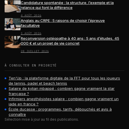
Candidature spontanée : la structure, l’exemple et la
relance qui font la différence
4 AOÛT 2026
Anglais au CRPE : 5 raisons de choisir l’épreuve
facultative
3 AOÛT 2026
Reconversion ostéopathe à 40 ans : 5 ans d’études, 45
000 € et un projet de vie concret
28 JUILLET 2026
À CONSULTER EN PRIORITÉ
Ten'Up : la plateforme digitale de la FFT pour tous les joueurs
de tennis, padel et beach tennis
Salaire de kylian mbappé : combien gagne vraiment la star
française ?
Infirmiers anesthésistes salaire : combien gagne vraiment un
iade en france ?
École ducasse : programmes, tarifs, débouchés et avis à
connaître
Sélection mise à jour au fil des publications.