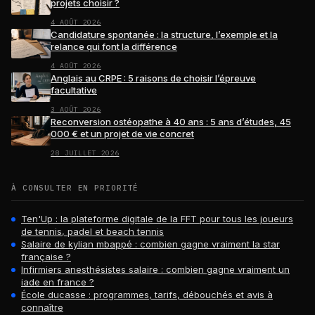
projets choisir ?
4 AOÛT 2026
Candidature spontanée : la structure, l’exemple et la
relance qui font la différence
4 AOÛT 2026
Anglais au CRPE : 5 raisons de choisir l’épreuve
facultative
3 AOÛT 2026
Reconversion ostéopathe à 40 ans : 5 ans d’études, 45
000 € et un projet de vie concret
28 JUILLET 2026
À CONSULTER EN PRIORITÉ
Ten'Up : la plateforme digitale de la FFT pour tous les joueurs
de tennis, padel et beach tennis
Salaire de kylian mbappé : combien gagne vraiment la star
française ?
Infirmiers anesthésistes salaire : combien gagne vraiment un
iade en france ?
École ducasse : programmes, tarifs, débouchés et avis à
connaître