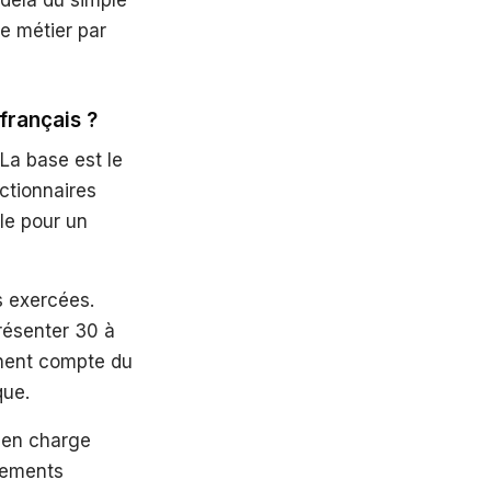
-delà du simple
e métier par
français ?
La base est le
nctionnaires
le pour un
s exercées.
ésenter 30 à
nnent compte du
que.
e en charge
ssements