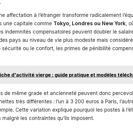
.
e affectation à l’étranger transforme radicalement l’éq
ns une capitale comme
Tokyo, Londres ou New York
, o
les indemnités compensatoires peuvent doubler le salair
s des pays au niveau de vie plus modeste mais considé
 la sécurité ou le confort, les primes de pénibilité compe
iche d'activité vierge : guide pratique et modèles téléc
s de même grade et ancienneté peuvent donc percevoi
ettes très différentes : l’un à 3 200 euros à Paris, l’aut
emple. Cette variation explique pourquoi les postes à l’é
 malgré les contraintes qu’ils imposent.