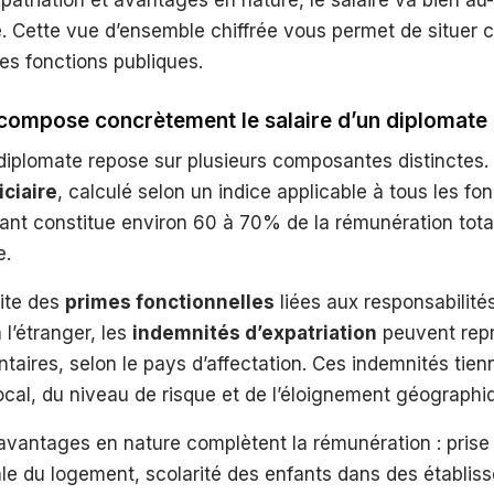
patriation et avantages en nature, le salaire va bien au
. Cette vue d’ensemble chiffrée vous permet de situer c
res fonctions publiques.
ompose concrètement le salaire d’un diplomate 
 diplomate repose sur plusieurs composantes distinctes. 
iciaire
, calculé selon un indice applicable à tous les fo
ant constitue environ 60 à 70% de la rémunération tota
e.
uite des
primes fonctionnelles
liées aux responsabilité
 l’étranger, les
indemnités d’expatriation
peuvent repr
aires, selon le pays d’affectation. Ces indemnités tie
local, du niveau de risque et de l’éloignement géographi
 avantages en nature complètent la rémunération : pris
tale du logement, scolarité des enfants dans des établi