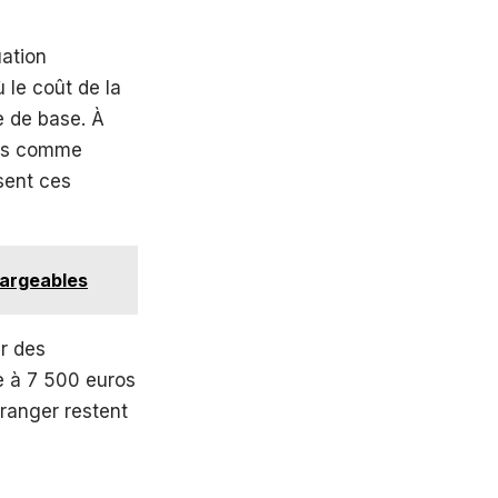
uation
ù le coût de la
e de base. À
rés comme
nsent ces
hargeables
r des
re à 7 500 euros
tranger restent