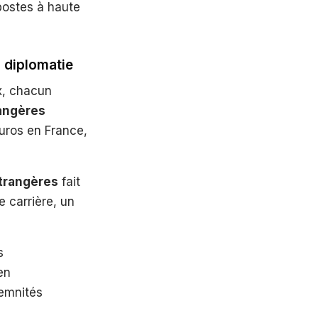
 postes à haute
a diplomatie
ux, chacun
rangères
uros en France,
étrangères
fait
e carrière, un
s
en
demnités