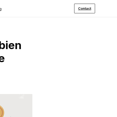
Contact
g
mbien
e