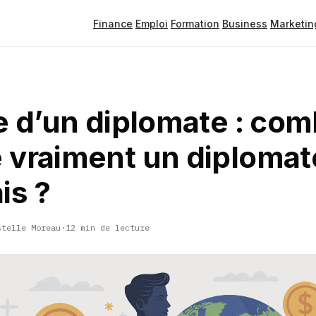
Finance
Emploi
Formation
Business
Marketin
e d’un diplomate : co
 vraiment un diplomat
is ?
stelle Moreau
·
12 min de lecture