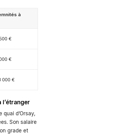
emnités à
 500 €
 000 €
8 000 €
 l’étranger
e quai d’Orsay,
ées. Son salaire
on grade et