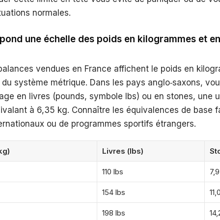
tuations normales.
pond une échelle des poids en kilogrammes et en
balances vendues en France affichent le poids en kilog
rd du système métrique. Dans les pays anglo‑saxons, vou
hage en livres (pounds, symbole lbs) ou en stones, une u
ivalant à 6,35 kg. Connaître les équivalences de base fac
ternationaux ou de programmes sportifs étrangers.
kg)
Livres (lbs)
St
110 lbs
7,9
154 lbs
11,
198 lbs
14,