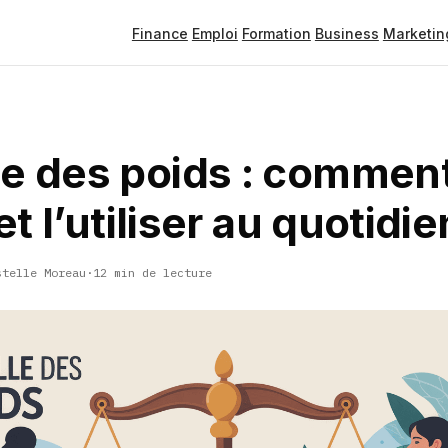
Finance
Emploi
Formation
Business
Marketin
le des poids : comment
 et l’utiliser au quotidie
stelle Moreau
·
12 min de lecture