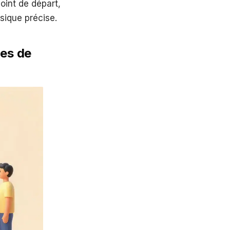
oint de départ,
sique précise.
les de