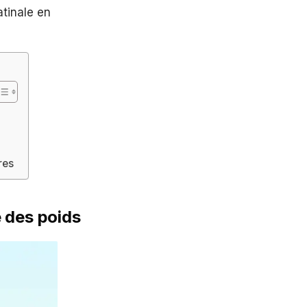
tinale en
res
 des poids