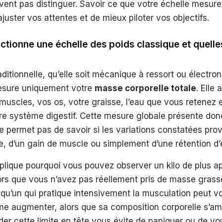
vent pas distinguer. Savoir ce que votre échelle mesur
juster vos attentes et de mieux piloter vos objectifs.
ionne une échelle des poids classique et quelle
ditionnelle, qu’elle soit mécanique à ressort ou électro
esure uniquement votre
masse corporelle totale
. Elle
 muscles, vos os, votre graisse, l’eau que vous retenez
re système digestif. Cette mesure globale présente donc
ne permet pas de savoir si les variations constatées pro
e, d’un gain de muscle ou simplement d’une rétention d
xplique pourquoi vous pouvez observer un kilo de plus a
lors que vous n’avez pas réellement pris de masse grasse
elqu’un qui pratique intensivement la musculation peut vo
e augmenter, alors que sa composition corporelle s’am
er cette limite en tête vous évite de paniquer ou de v