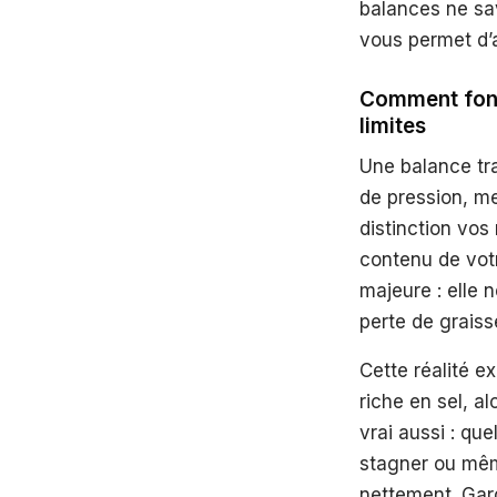
balances ne sa
vous permet d’a
Comment fonct
limites
Une balance tra
de pression, m
distinction vos
contenu de vot
majeure : elle 
perte de graiss
Cette réalité e
riche en sel, a
vrai aussi : qu
stagner ou mêm
nettement. Gard