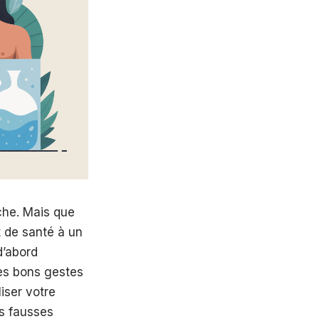
che. Mais que
t de santé à un
 d’abord
les bons gestes
liser votre
es fausses