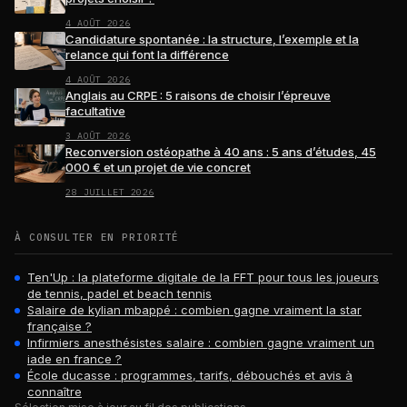
4 AOÛT 2026
Candidature spontanée : la structure, l’exemple et la
relance qui font la différence
4 AOÛT 2026
Anglais au CRPE : 5 raisons de choisir l’épreuve
facultative
3 AOÛT 2026
Reconversion ostéopathe à 40 ans : 5 ans d’études, 45
000 € et un projet de vie concret
28 JUILLET 2026
À CONSULTER EN PRIORITÉ
Ten'Up : la plateforme digitale de la FFT pour tous les joueurs
de tennis, padel et beach tennis
Salaire de kylian mbappé : combien gagne vraiment la star
française ?
Infirmiers anesthésistes salaire : combien gagne vraiment un
iade en france ?
École ducasse : programmes, tarifs, débouchés et avis à
connaître