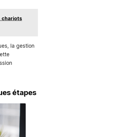
 chariots
ues, la gestion
ette
ssion
ques étapes