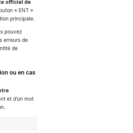
te officiel de
 bouton « ENT »
ion principale.
s pouvez
s erreurs de
ntité de
ion ou en cas
otre
ant et d’un mot
on.