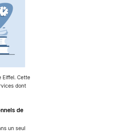
Eiffel. Cette
rvices dont
onnels de
ans un seul