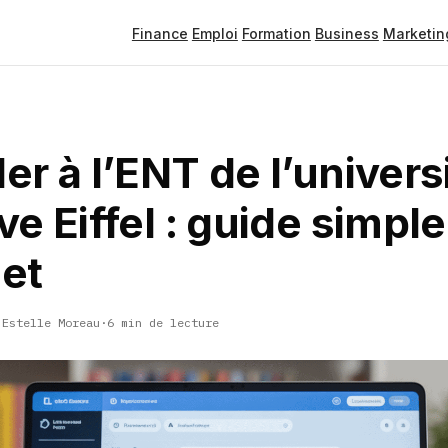
Finance
Emploi
Formation
Business
Marketin
r à l’ENT de l’univers
e Eiffel : guide simple
et
·
Estelle Moreau
·
6 min de lecture