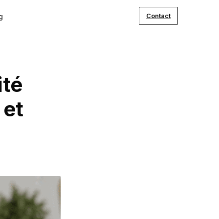
Contact
g
ité
 et