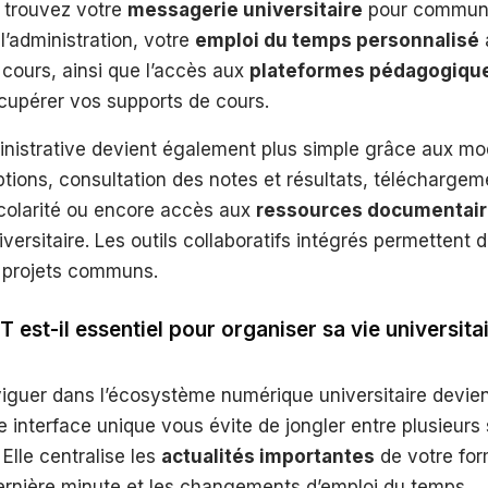
 trouvez votre
messagerie universitaire
pour communi
l’administration, votre
emploi du temps personnalisé
cours, ainsi que l’accès aux
plateformes pédagogiqu
cupérer vos supports de cours.
inistrative devient également plus simple grâce aux mo
iptions, consultation des notes et résultats, télécharge
scolarité ou encore accès aux
ressources documentai
versitaire. Les outils collaboratifs intégrés permettent d
 projets communs.
 est-il essentiel pour organiser sa vie universitai
viguer dans l’écosystème numérique universitaire devie
 interface unique vous évite de jongler entre plusieurs 
Elle centralise les
actualités importantes
de votre for
rnière minute et les changements d’emploi du temps.