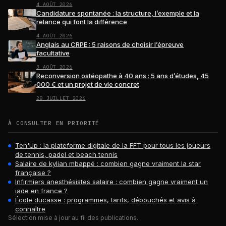
4 AOÛT 2026
Candidature spontanée : la structure, l’exemple et la
relance qui font la différence
4 AOÛT 2026
Anglais au CRPE : 5 raisons de choisir l’épreuve
facultative
3 AOÛT 2026
Reconversion ostéopathe à 40 ans : 5 ans d’études, 45
000 € et un projet de vie concret
28 JUILLET 2026
À CONSULTER EN PRIORITÉ
Ten'Up : la plateforme digitale de la FFT pour tous les joueurs
de tennis, padel et beach tennis
Salaire de kylian mbappé : combien gagne vraiment la star
française ?
Infirmiers anesthésistes salaire : combien gagne vraiment un
iade en france ?
École ducasse : programmes, tarifs, débouchés et avis à
connaître
Sélection mise à jour au fil des publications.