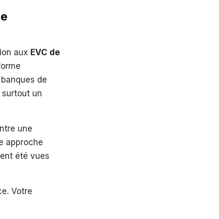
de
tion aux
EVC de
eforme
, banques de
 surtout un
ntre une
ne approche
ent été vues
ce. Votre