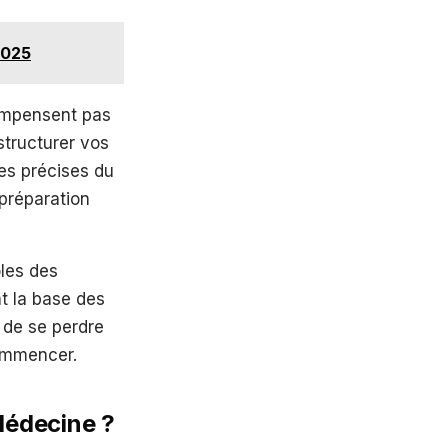
2025
mpensent pas
tructurer vos
tes précises du
préparation
les des
nt la base des
 de se perdre
commencer.
Médecine ?