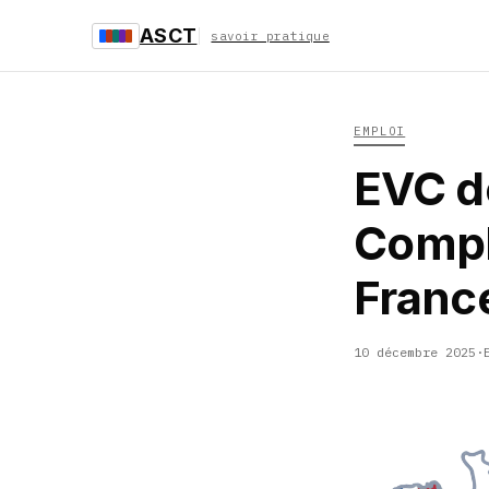
ASCT
savoir pratique
EMPLOI
EVC d
Compl
Franc
10 décembre 2025
·