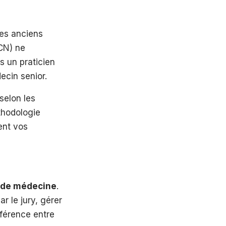
Les anciens
CN) ne
s un praticien
ecin senior.
selon les
thodologie
ent vos
 de médecine
.
r le jury, gérer
fférence entre