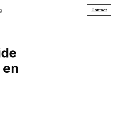
Contact
g
ide
 en