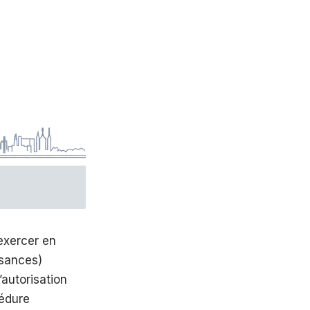
exercer en
ssances)
’autorisation
cédure