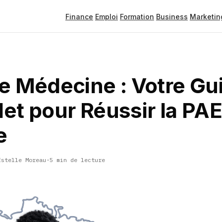
Finance
Emploi
Formation
Business
Marketin
e Médecine : Votre Gu
et pour Réussir la PAE
e
Estelle Moreau
·
5 min de lecture