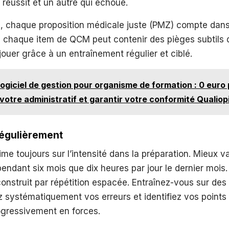
 réussit et un autre qui échoue.
e, chaque proposition médicale juste (PMZ) compte dans 
, chaque item de QCM peut contenir des pièges subtils qu
ouer grâce à un entraînement régulier et ciblé.
ogiciel de gestion pour organisme de formation : 0 euro
votre administratif et garantir votre conformité Qualiop
Régulièrement
rime toujours sur l’intensité dans la préparation. Mieux v
pendant six mois que dix heures par jour le dernier mois
onstruit par répétition espacée. Entraînez-vous sur des
ez systématiquement vos erreurs et identifiez vos points 
ogressivement en forces.