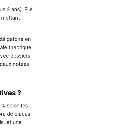
s 2 ans). Elle
rmettant
bligatoire en
ale théorique
avec dossiers
 deux notées
tives ?
5% selon les
mbre de places
s, et une