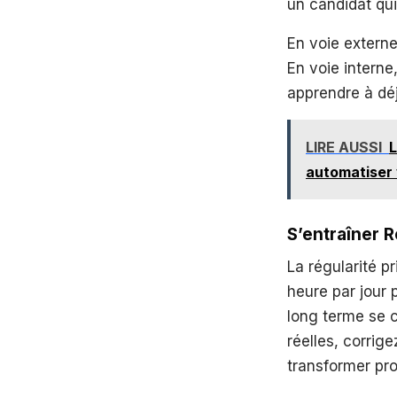
un candidat qui
En voie extern
En voie interne
apprendre à déj
LIRE AUSSI
L
automatiser 
S’entraîner 
La régularité p
heure par jour 
long terme se c
réelles, corrig
transformer pr