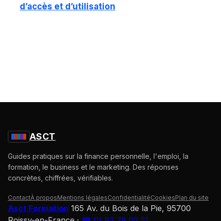
d’accès et d’utilisation
ASCT
Guides pratiques sur la finance personnelle, l'emploi, la
formation, le business et le marketing. Des réponses
concrètes, chiffrées, vérifiables.
Contact
À propos
Mentions légales
Confidentialité
Cookies
Plan du site
Asct Formation
165 Av. du Bois de la Pie, 95700
Roissy-en-France
·
☎ 01 83 78 02 51