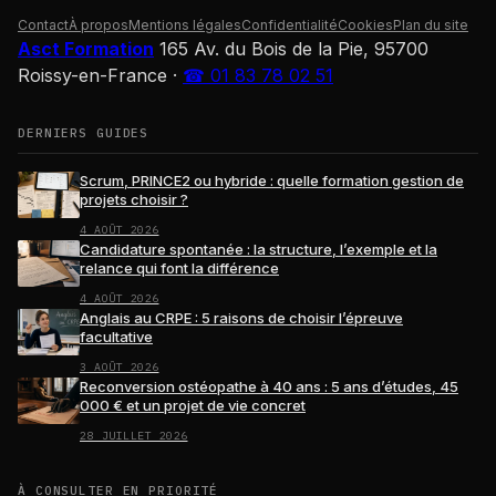
Contact
À propos
Mentions légales
Confidentialité
Cookies
Plan du site
Asct Formation
165 Av. du Bois de la Pie, 95700
Roissy-en-France
·
☎ 01 83 78 02 51
DERNIERS GUIDES
Scrum, PRINCE2 ou hybride : quelle formation gestion de
projets choisir ?
4 AOÛT 2026
Candidature spontanée : la structure, l’exemple et la
relance qui font la différence
4 AOÛT 2026
Anglais au CRPE : 5 raisons de choisir l’épreuve
facultative
3 AOÛT 2026
Reconversion ostéopathe à 40 ans : 5 ans d’études, 45
000 € et un projet de vie concret
28 JUILLET 2026
À CONSULTER EN PRIORITÉ